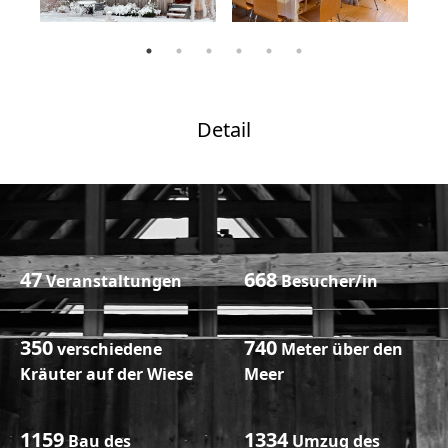
Detail
48
755
Veranstaltungen
Besucher/in
357
755
verschiedene
Meter über den
Kräuter auf der Wiese
Meer
1305
1502
Bau des
Umzug des